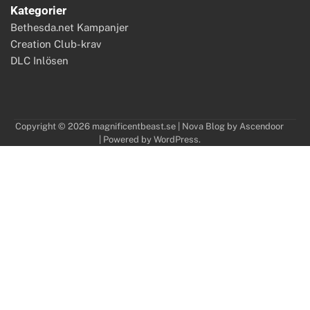
Kategorier
Bethesda.net Kampanjer
Creation Club-krav
DLC Inlösen
Copyright © 2026
magnificentbeast.se
| Nova Blog by
Ascendoor
| Powered by
WordPress
.