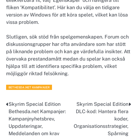
exekverbara fil, välj ‘Egenskaper’ och navigera till
fliken ‘Kompatibilitet’. Här kan du välja en tidigare
version av Windows för att köra spelet, vilket kan lösa
vissa problem.
Slutligen, sök stöd från spelgemenskapen. Forum och
diskussionsgrupper har ofta användare som har stött
på liknande problem och kan ge värdefulla insikter. Att
övervaka prestandamått medan du spelar kan också
hjälpa till att identifiera specifika problem, vilket
möjliggör riktad felsökning.
BETHESDA.NET KAMPANJER
Skyrim Special Edition
Skyrim Special Edition
Post
Bethesda.net Kampanjer:
DLC-kod: Hantera flera
navigation
Kampanjnyhetsbrev,
koder,
Uppdateringar,
Organisationsstrategier,
Meddelanden om krav
Spårning