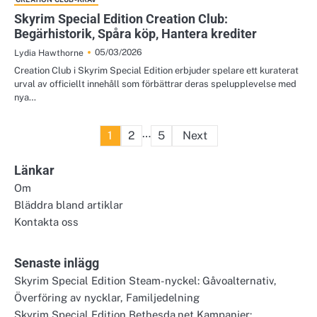
Skyrim Special Edition Creation Club:
Begärhistorik, Spåra köp, Hantera krediter
05/03/2026
Lydia Hawthorne
Creation Club i Skyrim Special Edition erbjuder spelare ett kuraterat
urval av officiellt innehåll som förbättrar deras spelupplevelse med
nya…
Posts
…
1
2
5
Next
pagination
Länkar
Om
Bläddra bland artiklar
Kontakta oss
Senaste inlägg
Skyrim Special Edition Steam-nyckel: Gåvoalternativ,
Överföring av nycklar, Familjedelning
Skyrim Special Edition Bethesda.net Kampanjer: