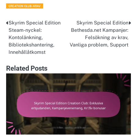
CREATION CLUB-KRAV
Skyrim Special Edition
Skyrim Special Edition
Post
Steam-nyckel:
Bethesda.net Kampanjer:
navigation
Kontolänkning,
Felsökning av krav,
Bibliotekshantering,
Vanliga problem, Support
Innehållåtkomst
Related Posts