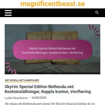
magnificentbeast.se
Skip
to
content
BETHESDA.NET KAMPANJER
Skyrim Special Edition Bethesda.net:
Kontoinställningar, Koppla konton, Verifiering
16/02/2026
Lydia Hawthorne
Att skapa ett Bethesda.net-konto för Skyrim Special Edition är en